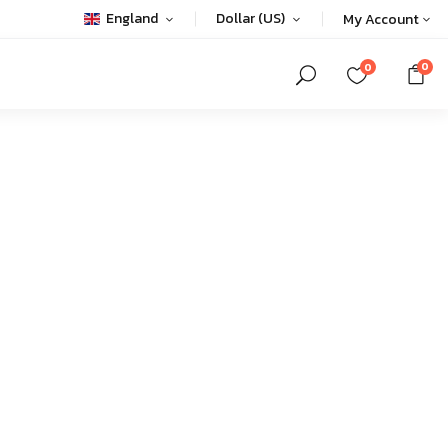
England
Dollar (US)
My Account
0
0